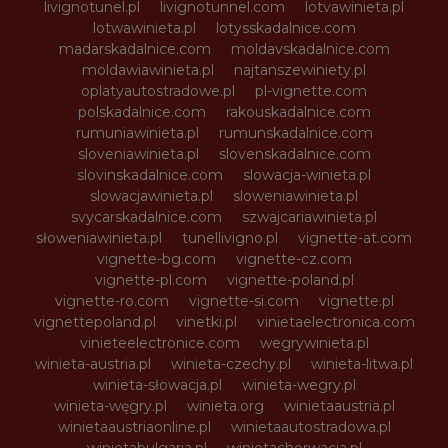
livignotunel.pl
livignotunnel.com
lotvawinieta.pl
lotwawinieta.pl
lotysskadalnice.com
madarskadalnice.com
moldavskadalnice.com
moldawiawinieta.pl
najtanszewiniety.pl
oplatyautostradowe.pl
pl-vignette.com
polskadalnice.com
rakouskadalnice.com
rumuniawinieta.pl
rumunskadalnice.com
sloveniawinieta.pl
slovenskadalnice.com
slovinskadalnice.com
slowacja-winieta.pl
slowacjawinieta.pl
sloweniawinieta.pl
svycarskadalnice.com
szwajcariawinieta.pl
słoweniawinieta.pl
tunellivigno.pl
vignette-at.com
vignette-bg.com
vignette-cz.com
vignette-pl.com
vignette-poland.pl
vignette-ro.com
vignette-si.com
vignette.pl
vignettepoland.pl
vinetki.pl
vinietaelectronica.com
vinieteelectronice.com
wegrywinieta.pl
winieta-austria.pl
winieta-czechy.pl
winieta-litwa.pl
winieta-słowacja.pl
winieta-wegry.pl
winieta-węgry.pl
winieta.org
winietaaustria.pl
winietaaustriaonline.pl
winietaautostradowa.pl