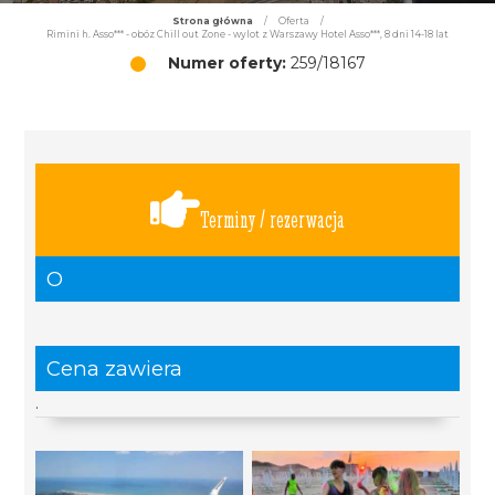
Strona główna
/
Oferta
/
Rimini h. Asso*** - obóz Chill out Zone - wylot z Warszawy Hotel Asso***, 8 dni 14-18 lat
Numer oferty:
259/18167
Terminy / rezerwacja
O
Cena zawiera
.