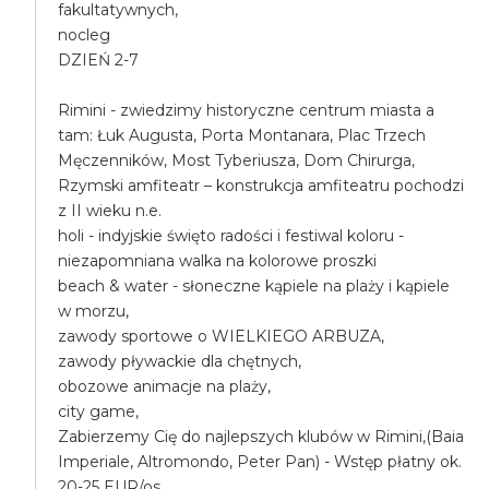
fakultatywnych,
nocleg
DZIEŃ 2-7
Rimini - zwiedzimy historyczne centrum miasta a
tam: Łuk Augusta, Porta Montanara, Plac Trzech
Męczenników, Most Tyberiusza, Dom Chirurga,
Rzymski amfiteatr – konstrukcja amfiteatru pochodzi
z II wieku n.e.
holi - indyjskie święto radości i festiwal koloru -
niezapomniana walka na kolorowe proszki
beach & water - słoneczne kąpiele na plaży i kąpiele
w morzu,
zawody sportowe o WIELKIEGO ARBUZA,
zawody pływackie dla chętnych,
obozowe animacje na plaży,
city game,
Zabierzemy Cię do najlepszych klubów w Rimini,(Baia
Imperiale, Altromondo, Peter Pan) - Wstęp płatny ok.
20-25 EUR/os