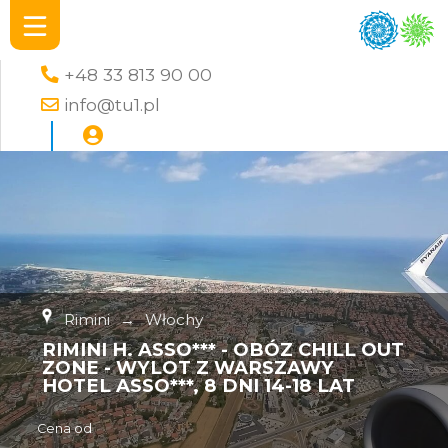
+48 33 813 90 00
info@tu1.pl
Rimini
→
Włochy
RIMINI H. ASSO*** - OBÓZ CHILL OUT
ZONE - WYLOT Z WARSZAWY
HOTEL ASSO***, 8 DNI 14-18 LAT
Cena od