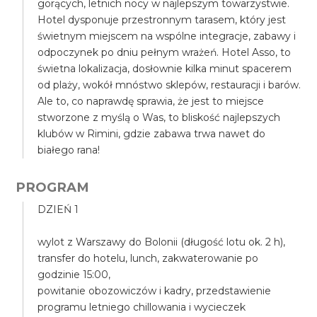
gorących, letnich nocy w najlepszym towarzystwie.
Hotel dysponuje przestronnym tarasem, który jest
świetnym miejscem na wspólne integracje, zabawy i
odpoczynek po dniu pełnym wrażeń. Hotel Asso, to
świetna lokalizacja, dosłownie kilka minut spacerem
od plaży, wokół mnóstwo sklepów, restauracji i barów.
Ale to, co naprawdę sprawia, że jest to miejsce
stworzone z myślą o Was, to bliskość najlepszych
klubów w Rimini, gdzie zabawa trwa nawet do
białego rana!
PROGRAM
DZIEŃ 1
wylot z Warszawy do Bolonii (długość lotu ok. 2 h),
transfer do hotelu, lunch, zakwaterowanie po
godzinie 15:00,
powitanie obozowiczów i kadry, przedstawienie
programu letniego chillowania i wycieczek