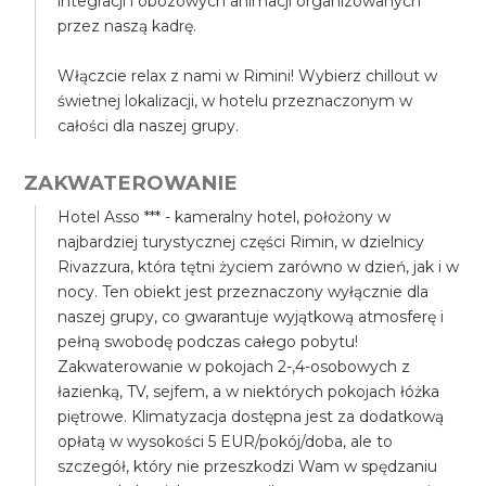
integracji i obozowych animacji organizowanych
przez naszą kadrę.
Włączcie relax z nami w Rimini! Wybierz chillout w
świetnej lokalizacji, w hotelu przeznaczonym w
całości dla naszej grupy.
ZAKWATEROWANIE
Hotel Asso *** - kameralny hotel, położony w
najbardziej turystycznej części Rimin, w dzielnicy
Rivazzura, która tętni życiem zarówno w dzień, jak i w
nocy. Ten obiekt jest przeznaczony wyłącznie dla
naszej grupy, co gwarantuje wyjątkową atmosferę i
pełną swobodę podczas całego pobytu!
Zakwaterowanie w pokojach 2-,4-osobowych z
łazienką, TV, sejfem, a w niektórych pokojach łóżka
piętrowe. Klimatyzacja dostępna jest za dodatkową
opłatą w wysokości 5 EUR/pokój/doba, ale to
szczegół, który nie przeszkodzi Wam w spędzaniu