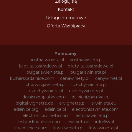
Zaloguj się
Kontakt
Usługi Internetowe
Oferta Współpracy
Polecamy:
austria-winieta.pl
austriawinieta.pl
bilet-autostradowy.pl
bilety-autostradowe.pl
bulgariawienieta.pl
bulgariawinieta.pl
bulharskadalnice.com
cenawiniety.pl
cenywiniet.pl
chorwacjawinieta.pl
czechy-winieta.pl
czechywinieta.pl
czechywiniety.pl
dalnicnipoplatky.com
dalnicniznamka.eu
digital-vignette.de
e-vignette.pl
e-winieta.eu
edalnice.org
edalnice.pl
electronicavinieta.com
electroniceviniete.com
estoniawinieta.pl
estonskadalnice.com
ewinieta.pl
info365.pl
litvadalnice.com
litwa-winieta.pl
litwawinieta.pl