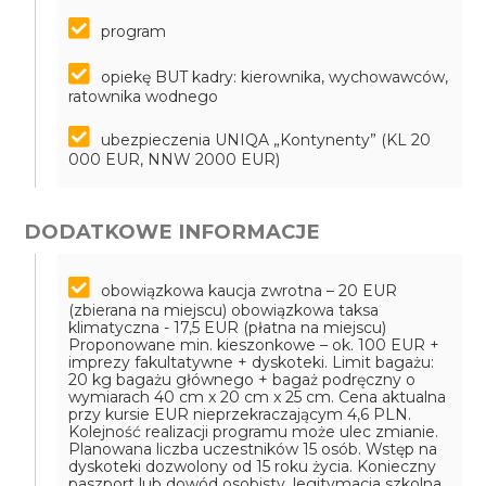
program
opiekę BUT kadry: kierownika, wychowawców,
ratownika wodnego
ubezpieczenia UNIQA „Kontynenty” (KL 20
000 EUR, NNW 2000 EUR)
DODATKOWE INFORMACJE
obowiązkowa kaucja zwrotna – 20 EUR
(zbierana na miejscu)
obowiązkowa taksa
klimatyczna - 17,5 EUR (płatna na miejscu)
Proponowane min. kieszonkowe – ok. 100 EUR +
imprezy fakultatywne + dyskoteki. Limit bagażu:
20 kg bagażu głównego + bagaż podręczny o
wymiarach 40 cm x 20 cm x 25 cm. Cena aktualna
przy kursie EUR nieprzekraczającym 4,6 PLN.
Kolejność realizacji programu może ulec zmianie.
Planowana liczba uczestników 15 osób. Wstęp na
dyskoteki dozwolony od 15 roku życia. Konieczny
paszport lub dowód osobisty, legitymacja szkolna,