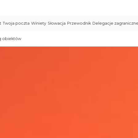
t
Twoja poczta
Winiety
Słowacja
Przewodnik
Delegacje zagraniczn
g obiektów