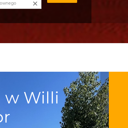
×
w Willi
pr