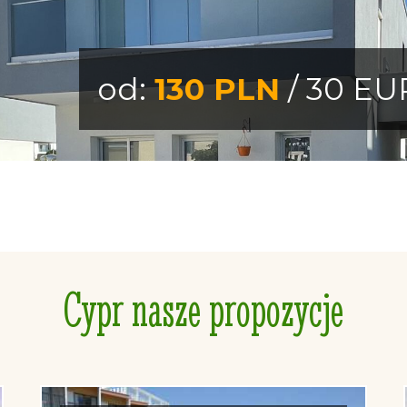
od:
130 PLN
/ 30 EU
Cypr nasze propozycje