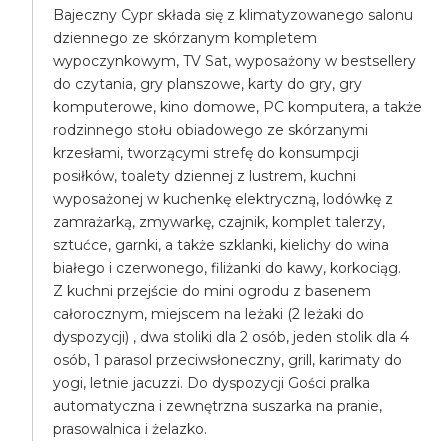
Bajeczny Cypr składa się z klimatyzowanego salonu
dziennego ze skórzanym kompletem
wypoczynkowym, TV Sat, wyposażony w bestsellery
do czytania, gry planszowe, karty do gry, gry
komputerowe, kino domowe, PC komputera, a także
rodzinnego stołu obiadowego ze skórzanymi
krzesłami, tworzącymi strefę do konsumpcji
posiłków, toalety dziennej z lustrem, kuchni
wyposażonej w kuchenkę elektryczną, lodówkę z
zamrażarką, zmywarkę, czajnik, komplet talerzy,
sztućce, garnki, a także szklanki, kielichy do wina
białego i czerwonego, filiżanki do kawy, korkociąg.
Z kuchni przejście do mini ogrodu z basenem
całorocznym, miejscem na leżaki (2 leżaki do
dyspozycji) , dwa stoliki dla 2 osób, jeden stolik dla 4
osób, 1 parasol przeciwsłoneczny, grill, karimaty do
yogi, letnie jacuzzi. Do dyspozycji Gości pralka
automatyczna i zewnętrzna suszarka na pranie,
prasowalnica i żelazko.