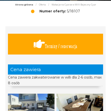
Strona główna
/
Oferta
/
Wakacje na Cyprze w Willi Bajeczny Cypr
Numer oferty:
5/18107
Terminy / rezerwacja
Cena zawiera
Cena zawiera zakwaterowanie w willi dla 2-6 osób, max
8 osób