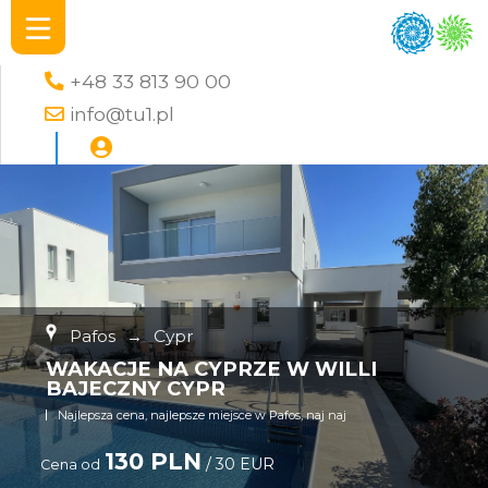
+48 33 813 90 00
info@tu1.pl
Pafos
→
Cypr
WAKACJE NA CYPRZE W WILLI
BAJECZNY CYPR
Najlepsza cena, najlepsze miejsce w Pafos, naj naj
130 PLN
/ 30 EUR
Cena od