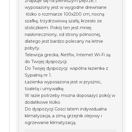
znajduje się na pierwszym piętrze, i
wyposażony jest w wygodne drewniane
łóżko o rozmiarze 100x200 cm, nocną
szafkę, trzydrzwiową szafę, krzesło ze
stoliczkiem. Pokój ten jest mniej
nasłoneczniony, od strony północnej,
dlatego jest bardzo polecany na letnie
pobyty.
Telewizja grecka, Netflix, Internet Wi-Fi są
do Twojej dyspozycji.
Do Twojej dyspozycji wspólna łazienka z
Sypialnią nr 1.
Łazienka wyposażona jest w prysznic,
toaletę i umywalkę.
W razie potrzeby można doposażyć pokój w
dodatkowe łóżko.
Do dyspozycji Gości latem indywidualna
klimatyzacja, a zimą grzejnik olejowy i
ogrzewanie klimatyzacją.