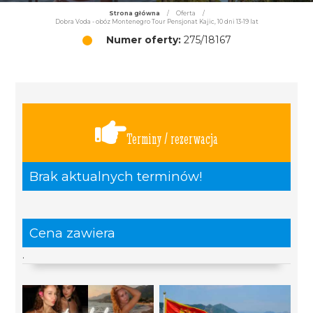
Strona główna
/
Oferta
/
Dobra Voda - obóz Montenegro Tour Pensjonat Kajic, 10 dni 13-19 lat
Numer oferty:
275/18167
Terminy / rezerwacja
Brak aktualnych terminów!
Cena zawiera
.