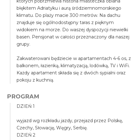
których pobrzmiewa historia miasteczka oblana
błękitem Adriatyku i aurą śródziemnomorskiego
klimatu. Do plaży macie 300 metrów. Na dachu
znajduje się ogólnodostępny taras z pięknym
widokiem na morze. Do waszej dyspozycji niewielki
basen. Pensjonat w całości przeznaczony dla naszej
grupy.
Zakwaterowani będziecie w apartamentach 4-6 os, z
balkonem, łazienką, klimatyzacją, lodówką, TV i WiFi.
Każdy apartament składa się z dwóch sypialni oraz
pokoju z kuchnią.
PROGRAM
DZIEŃ 1
wyjazd wg rozkładu jazdy, przejazd przez Polskę,
Czechy, Słowację, Węgry, Serbię.
DZIEŃ 2