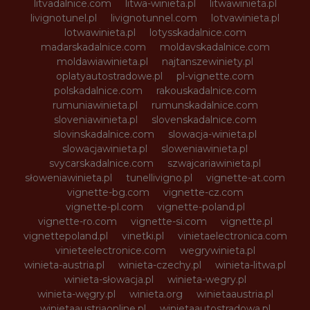
litvadalnice.com
litwa-winieta.pl
litwawinieta.pl
livignotunel.pl
livignotunnel.com
lotvawinieta.pl
lotwawinieta.pl
lotysskadalnice.com
madarskadalnice.com
moldavskadalnice.com
moldawiawinieta.pl
najtanszewiniety.pl
oplatyautostradowe.pl
pl-vignette.com
polskadalnice.com
rakouskadalnice.com
rumuniawinieta.pl
rumunskadalnice.com
sloveniawinieta.pl
slovenskadalnice.com
slovinskadalnice.com
slowacja-winieta.pl
slowacjawinieta.pl
sloweniawinieta.pl
svycarskadalnice.com
szwajcariawinieta.pl
słoweniawinieta.pl
tunellivigno.pl
vignette-at.com
vignette-bg.com
vignette-cz.com
vignette-pl.com
vignette-poland.pl
vignette-ro.com
vignette-si.com
vignette.pl
vignettepoland.pl
vinetki.pl
vinietaelectronica.com
vinieteelectronice.com
wegrywinieta.pl
winieta-austria.pl
winieta-czechy.pl
winieta-litwa.pl
winieta-słowacja.pl
winieta-wegry.pl
winieta-węgry.pl
winieta.org
winietaaustria.pl
winietaaustriaonline.pl
winietaautostradowa.pl