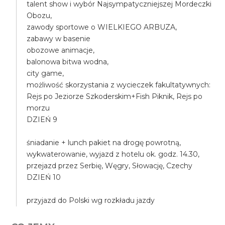
talent show i wybór Najsympatyczniejszej Mordeczki
Obozu,
zawody sportowe o WIELKIEGO ARBUZA,
zabawy w basenie
obozowe animacje,
balonowa bitwa wodna,
city game,
możliwość skorzystania z wycieczek fakultatywnych:
Rejs po Jeziorze Szkoderskim+Fish Piknik, Rejs po
morzu
DZIEŃ 9
śniadanie + lunch pakiet na drogę powrotną,
wykwaterowanie, wyjazd z hotelu ok. godz. 14.30,
przejazd przez Serbię, Węgry, Słowację, Czechy
DZIEŃ 10
przyjazd do Polski wg rozkładu jazdy