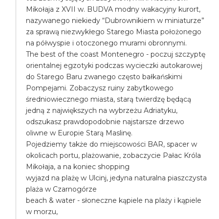
Mikołaja z XVII w. BUDVA modny wakacyjny kurort,
nazywanego niekiedy “Dubrownikiem w miniaturze”
za sprawą niezwykłego Starego Miasta położonego
na półwyspie i otoczonego murami obronnymi.
The best of the coast Montenegro - poczuj szczyptę
orientalnej egzotyki podczas wycieczki autokarowej
do Starego Baru zwanego często bałkańskimi
Pompejami. Zobaczysz ruiny zabytkowego
średniowiecznego miasta, starą twierdzę będącą
jedną z największych na wybrzeżu Adriatyku,
odszukasz prawdopodobnie najstarsze drzewo
oliwne w Europie Starą Maslinę.
Pojedziemy także do miejscowości BAR, spacer w
okolicach portu, plażowanie, zobaczycie Pałac Króla
Mikołaja, a na koniec shopping
wyjazd na plażę w Ulcinj, jedyna naturalna piaszczysta
plaża w Czarnogórze
beach & water - słoneczne kąpiele na plaży i kąpiele
w morzu,