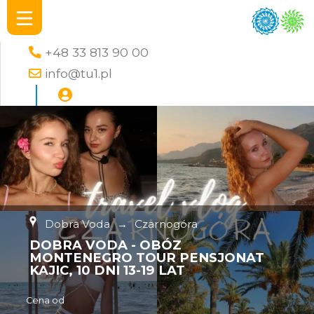
+48 33 813 90 00
info@tu1.pl
Dobra Voda
→
Czarnogóra
DOBRA VODA - OBÓZ
MONTENEGRO TOUR PENSJONAT
KAJIC, 10 DNI 13-19 LAT
Cena od