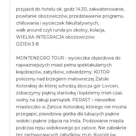
przyjazd do hotelu ok. godz 14.30, zakwaterowanie,
powitanie obozowiczów, przedstawienie programu
chillowania i wycieczek fakultatywnych,
walk around czyli runda po okolicy, kolacja,
WIELKA INTEGRACJA obozowiczów.
DZIEŃ 3-8
MONTENEGRO TOUR - wycieczka objazdowa do
najważniejszych miast pełna spektakularnych
krajobrazów, zabytków, odwiedzimy: KOTOR
położony nad brzegiem malowniczej Zatoki
Kotorskiej do której schodzą zbocza gór Lovcen,
zobaczymy piękną starówkę i będziemy mieli czas
wolny na zakup pamiątek. PERAST – niewielkie
miasteczko w Zatoce Kotorskiej, którego nie można
przegapić, prawdziwa gratka dla lubiących piękne
widoki i piękne zdjęcia na Insta. Podziwianie miasta
podczas rejsu widokowego po zatoce. Nie zabraknie
też zachwycających zabytków, m.in. Kościół św.