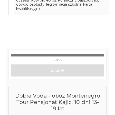
uczestników ok. 40 os. Konieczny paszport lub
dowód osobisty, legitymacja szkolna, karta
kwalifikacyjna.
CENA
DALEJ
Dobra Voda - obóz Montenegro
Tour Pensjonat Kajic, 10 dni 13-
19 lat