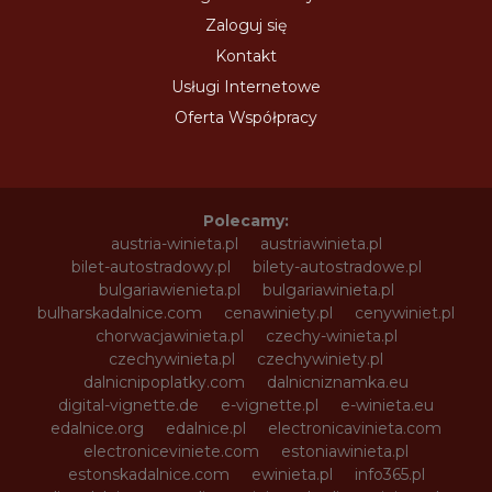
Zaloguj się
Kontakt
Usługi Internetowe
Oferta Współpracy
Polecamy:
austria-winieta.pl
austriawinieta.pl
bilet-autostradowy.pl
bilety-autostradowe.pl
bulgariawienieta.pl
bulgariawinieta.pl
bulharskadalnice.com
cenawiniety.pl
cenywiniet.pl
chorwacjawinieta.pl
czechy-winieta.pl
czechywinieta.pl
czechywiniety.pl
dalnicnipoplatky.com
dalnicniznamka.eu
digital-vignette.de
e-vignette.pl
e-winieta.eu
edalnice.org
edalnice.pl
electronicavinieta.com
electroniceviniete.com
estoniawinieta.pl
estonskadalnice.com
ewinieta.pl
info365.pl