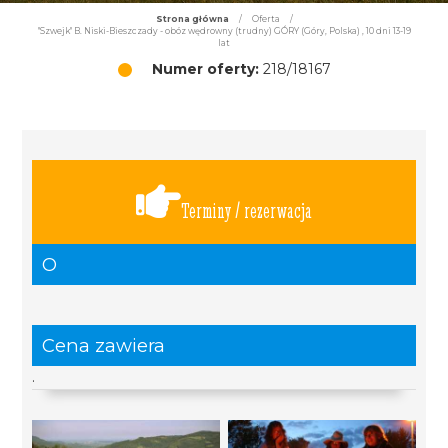
Strona główna
/
Oferta
/
"Szwejk" B. Niski-Bieszczady - obóz wędrowny (trudny) GÓRY (Góry, Polska) , 10 dni 13-19
lat
Numer oferty:
218/18167
Terminy / rezerwacja
O
Cena zawiera
.