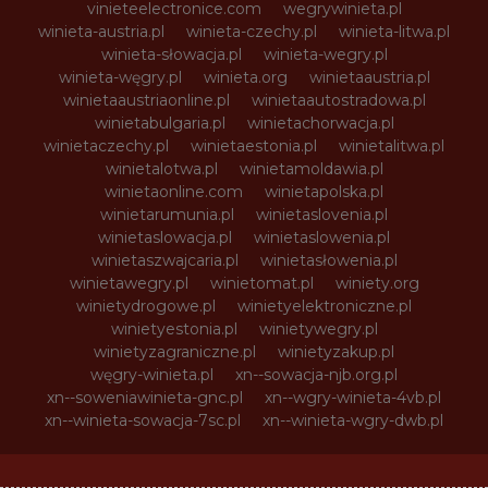
vinieteelectronice.com
wegrywinieta.pl
winieta-austria.pl
winieta-czechy.pl
winieta-litwa.pl
winieta-słowacja.pl
winieta-wegry.pl
winieta-węgry.pl
winieta.org
winietaaustria.pl
winietaaustriaonline.pl
winietaautostradowa.pl
winietabulgaria.pl
winietachorwacja.pl
winietaczechy.pl
winietaestonia.pl
winietalitwa.pl
winietalotwa.pl
winietamoldawia.pl
winietaonline.com
winietapolska.pl
winietarumunia.pl
winietaslovenia.pl
winietaslowacja.pl
winietaslowenia.pl
winietaszwajcaria.pl
winietasłowenia.pl
winietawegry.pl
winietomat.pl
winiety.org
winietydrogowe.pl
winietyelektroniczne.pl
winietyestonia.pl
winietywegry.pl
winietyzagraniczne.pl
winietyzakup.pl
węgry-winieta.pl
xn--sowacja-njb.org.pl
xn--soweniawinieta-gnc.pl
xn--wgry-winieta-4vb.pl
xn--winieta-sowacja-7sc.pl
xn--winieta-wgry-dwb.pl