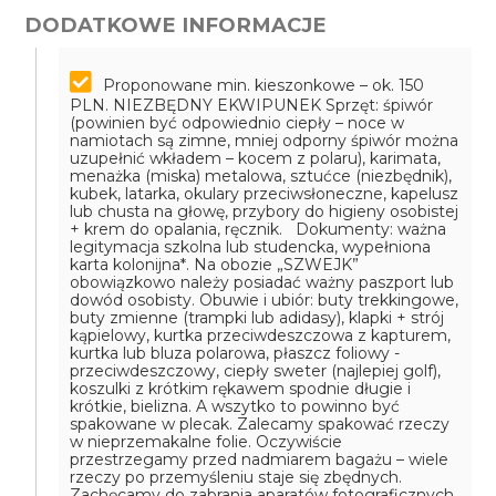
DODATKOWE INFORMACJE
Proponowane min. kieszonkowe – ok. 150
PLN.
NIEZBĘDNY EKWIPUNEK
Sprzęt: śpiwór
(powinien być odpowiednio ciepły – noce w
namiotach są zimne, mniej odporny śpiwór można
uzupełnić wkładem – kocem z polaru), karimata,
menażka (miska) metalowa, sztućce (niezbędnik),
kubek, latarka, okulary przeciwsłoneczne, kapelusz
lub chusta na głowę, przybory do higieny osobistej
+ krem do opalania, ręcznik.
Dokumenty: ważna
legitymacja szkolna lub studencka, wypełniona
karta kolonijna*. Na obozie „SZWEJK”
obowiązkowo należy posiadać ważny paszport lub
dowód osobisty.
Obuwie i ubiór: buty trekkingowe,
buty zmienne (trampki lub adidasy), klapki + strój
kąpielowy, kurtka przeciwdeszczowa z kapturem,
kurtka lub bluza polarowa, płaszcz foliowy -
przeciwdeszczowy, ciepły sweter (najlepiej golf),
koszulki z krótkim rękawem spodnie długie i
krótkie, bielizna.
A wszytko to powinno być
spakowane w plecak. Zalecamy spakować rzeczy
w nieprzemakalne folie. Oczywiście
przestrzegamy przed nadmiarem bagażu – wiele
rzeczy po przemyśleniu staje się zbędnych.
Zachęcamy do zabrania aparatów fotograficznych