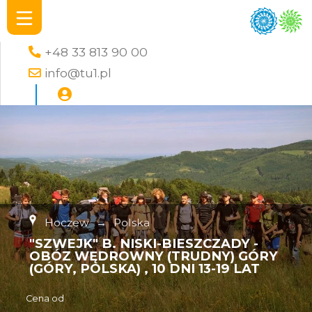
+48 33 813 90 00
info@tu1.pl
Hoczew
→
Polska
"SZWEJK" B. NISKI-BIESZCZADY -
OBÓZ WĘDROWNY (TRUDNY) GÓRY
(GÓRY, POLSKA) , 10 DNI 13-19 LAT
Cena od