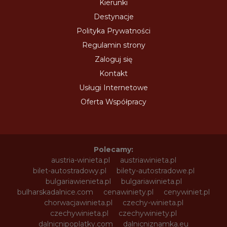
Kierunki
Destynacje
Polityka Prywatności
Regulamin strony
Zaloguj się
Kontakt
Usługi Internetowe
Oferta Współpracy
Polecamy:
austria-winieta.pl
austriawinieta.pl
bilet-autostradowy.pl
bilety-autostradowe.pl
bulgariawienieta.pl
bulgariawinieta.pl
bulharskadalnice.com
cenawiniety.pl
cenywiniet.pl
chorwacjawinieta.pl
czechy-winieta.pl
czechywinieta.pl
czechywiniety.pl
dalnicnipoplatky.com
dalnicniznamka.eu