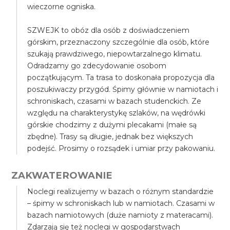
wieczorne ogniska.
SZWEJK to obóz dla osób z doświadczeniem
górskim, przeznaczony szczególnie dla osób, które
szukają prawdziwego, niepowtarzalnego klimatu.
Odradzamy go zdecydowanie osobom
początkującym. Ta trasa to doskonała propozycja dla
poszukiwaczy przygód. Śpimy głównie w namiotach i
schroniskach, czasami w bazach studenckich. Ze
względu na charakterystykę szlaków, na wędrówki
górskie chodzimy z dużymi plecakami (małe są
zbędne). Trasy są długie, jednak bez większych
podejść. Prosimy o rozsądek i umiar przy pakowaniu.
ZAKWATEROWANIE
Noclegi realizujemy w bazach o różnym standardzie
– śpimy w schroniskach lub w namiotach. Czasami w
bazach namiotowych (duże namioty z materacami).
Zdarzają się też noclegi w gospodarstwach