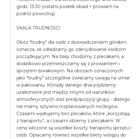
godz. 13:30 (ostatni posiłek obiad + prowiant na
podróż powrotną).
SKALA TRUDNOŚCI
Obóz "trudny" dla osób z doświadczeniem górskim
oznacza, że odradzamy go zdecydowanie osobom
początkującym. Na trasy chodzimy z plecakami, a
dodatkowo przemieszczamy się z prowiantem i
sprzętem biwakowym. Na obozach oznaczonych
jako "trudny" szczególnie zwracamy uwagę na umiar
w pakowaniu. Którędy danego dnia pójdziemy
uzależnione jest między innymi od warunków
atmosferycznych oraz predyspozycji grupy - dlatego
nie mamy sztywno rozplanowanych noclegów.
Czasami wędrujemy bez plecaków, które „korzystają
z transportu”, a czasami idziemy z plecakami. W
cenę wliczone są wszelkie koszty transportu sprzętu i
osób. Opłacamy również wszelkie bilety wstępu do