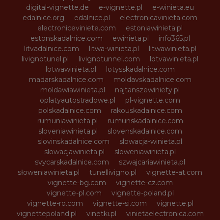
digital-vignette.de
e-vignette.pl
e-winieta.eu
edalnice.org
edalnice.pl
electronicavinieta.com
electroniceviniete.com
estoniawinieta.pl
estonskadalnice.com
ewinieta.pl
info365.pl
litvadalnice.com
litwa-winieta.pl
litwawinieta.pl
livignotunel.pl
livignotunnel.com
lotvawinieta.pl
lotwawinieta.pl
lotysskadalnice.com
madarskadalnice.com
moldavskadalnice.com
moldawiawinieta.pl
najtanszewiniety.pl
oplatyautostradowe.pl
pl-vignette.com
polskadalnice.com
rakouskadalnice.com
rumuniawinieta.pl
rumunskadalnice.com
sloveniawinieta.pl
slovenskadalnice.com
slovinskadalnice.com
slowacja-winieta.pl
slowacjawinieta.pl
sloweniawinieta.pl
svycarskadalnice.com
szwajcariawinieta.pl
słoweniawinieta.pl
tunellivigno.pl
vignette-at.com
vignette-bg.com
vignette-cz.com
vignette-pl.com
vignette-poland.pl
vignette-ro.com
vignette-si.com
vignette.pl
vignettepoland.pl
vinetki.pl
vinietaelectronica.com