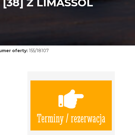
[38] Z LIMASSOL
umer oferty:
155/18107
Terminy / rezerwacja