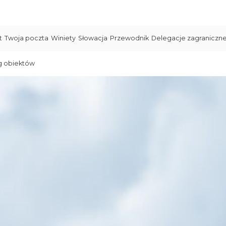
t
Twoja poczta
Winiety
Słowacja
Przewodnik
Delegacje zagraniczn
g obiektów