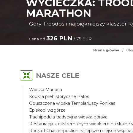
WYCIECZKA: TROOD
MARATHON
Góry Troodos i najpiękniejszy klasztor 
326 PLN
/ 75 EUR
Cena od
Strona główna
/
Ofe
NASZE CELE
Wioska Mandria
Kouklia prehistoryczne Pafos
Opuszczona wioska Templariuszy Fonikas
Episkopi wzgórze
Trachipedula tradycyjna wioska górska
Restauracja z ekstremalnym widokiem na skalne
Rock of Chasampoulion najlepsze miejsce wspin