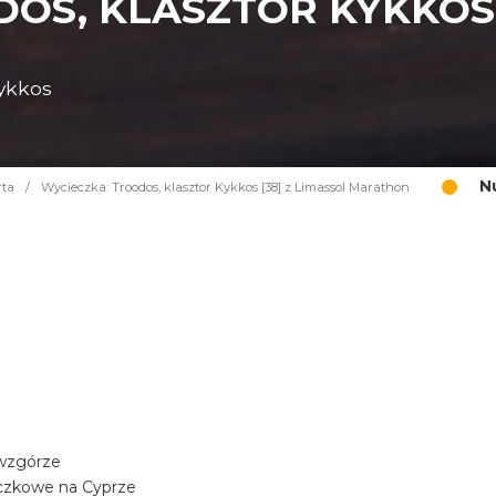
OS, KLASZTOR KYKKOS 
Kykkos
N
rta
/
Wycieczka: Troodos, klasztor Kykkos [38] z Limassol Marathon
 wzgórze
aczkowe na Cyprze