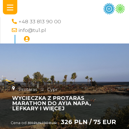
+48 33 813 90 00
info@tu1.pl
Protaras
→
Cypr
WYCIECZKA Z PROTARAS
MARATHON DO AYIA NAPA,
LEFKARY I WIĘCEJ
326 PLN / 75 EUR
Cena od
391 PLN / 90 EUR