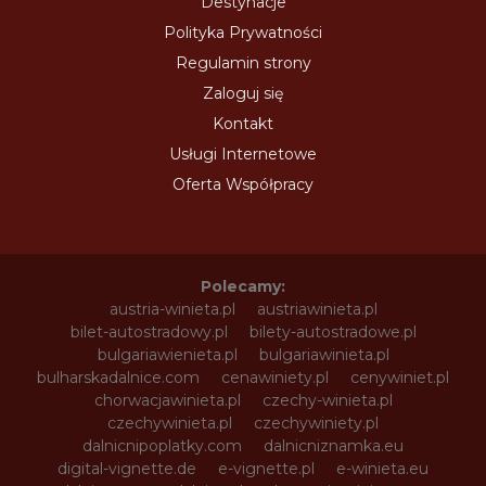
Destynacje
Polityka Prywatności
Regulamin strony
Zaloguj się
Kontakt
Usługi Internetowe
Oferta Współpracy
Polecamy:
austria-winieta.pl
austriawinieta.pl
bilet-autostradowy.pl
bilety-autostradowe.pl
bulgariawienieta.pl
bulgariawinieta.pl
bulharskadalnice.com
cenawiniety.pl
cenywiniet.pl
chorwacjawinieta.pl
czechy-winieta.pl
czechywinieta.pl
czechywiniety.pl
dalnicnipoplatky.com
dalnicniznamka.eu
digital-vignette.de
e-vignette.pl
e-winieta.eu