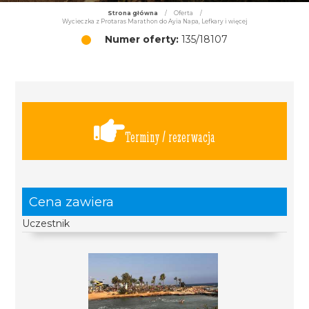
Strona główna
/
Oferta
/
Wycieczka z Protaras Marathon do Ayia Napa, Lefkary i więcej
Numer oferty:
135/18107
Terminy / rezerwacja
Cena zawiera
Uczestnik