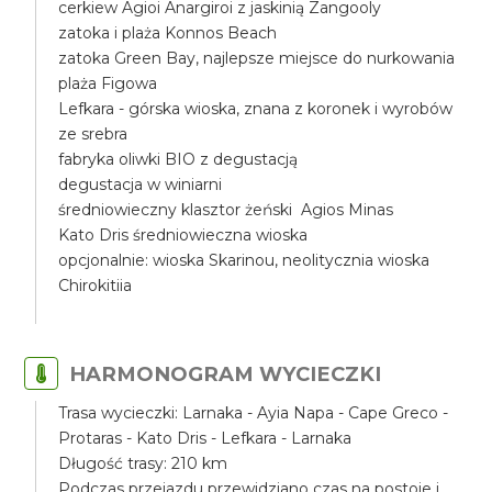
cerkiew Agioi Anargiroi z jaskinią Zangooly
zatoka i plaża Konnos Beach
zatoka Green Bay, najlepsze miejsce do nurkowania
plaża Figowa
Lefkara - górska wioska, znana z koronek i wyrobów
ze srebra
fabryka oliwki BIO z degustacją
degustacja w winiarni
średniowieczny klasztor żeński Agios Minas
Kato Dris średniowieczna wioska
opcjonalnie: wioska Skarinou, neolitycznia wioska
Chirokitiia
HARMONOGRAM WYCIECZKI
Trasa wycieczki: Larnaka - Ayia Napa - Cape Greco -
Protaras - Kato Dris - Lefkara - Larnaka
Długość trasy: 210 km
Podczas przejazdu przewidziano czas na postoje i