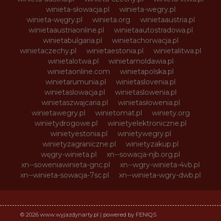
winieta-słowacja.pl
winieta-wegry.pl
winieta-węgry.pl
winieta.org
winietaaustria.pl
winietaaustriaonline.pl
winietaautostradowa.pl
winietabulgaria.pl
winietachorwacja.pl
winietaczechy.pl
winietaestonia.pl
winietalitwa.pl
winietalotwa.pl
winietamoldawia.pl
winietaonline.com
winietapolska.pl
winietarumunia.pl
winietaslovenia.pl
winietaslowacja.pl
winietaslowenia.pl
winietaszwajcaria.pl
winietasłowenia.pl
winietawegry.pl
winietomat.pl
winiety.org
winietydrogowe.pl
winietyelektroniczne.pl
winietyestonia.pl
winietywegry.pl
winietyzagraniczne.pl
winietyzakup.pl
węgry-winieta.pl
xn--sowacja-njb.org.pl
xn--soweniawinieta-gnc.pl
xn--wgry-winieta-4vb.pl
xn--winieta-sowacja-7sc.pl
xn--winieta-wgry-dwb.pl
© 2026 www.wyjazdynarty.pl | powered by FENIQS