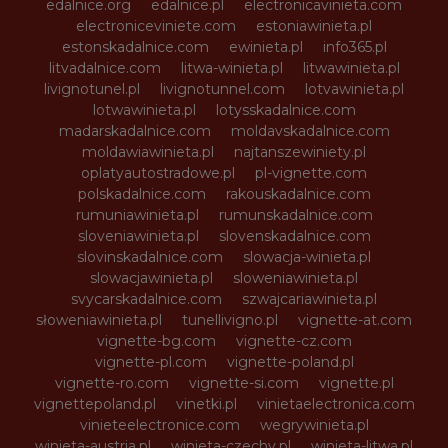
edalnice.org
edalnice.pl
electronicavinieta.com
electroniceviniete.com
estoniawinieta.pl
estonskadalnice.com
ewinieta.pl
info365.pl
litvadalnice.com
litwa-winieta.pl
litwawinieta.pl
livignotunel.pl
livignotunnel.com
lotvawinieta.pl
lotwawinieta.pl
lotysskadalnice.com
madarskadalnice.com
moldavskadalnice.com
moldawiawinieta.pl
najtanszewiniety.pl
oplatyautostradowe.pl
pl-vignette.com
polskadalnice.com
rakouskadalnice.com
rumuniawinieta.pl
rumunskadalnice.com
sloveniawinieta.pl
slovenskadalnice.com
slovinskadalnice.com
slowacja-winieta.pl
slowacjawinieta.pl
sloweniawinieta.pl
svycarskadalnice.com
szwajcariawinieta.pl
słoweniawinieta.pl
tunellivigno.pl
vignette-at.com
vignette-bg.com
vignette-cz.com
vignette-pl.com
vignette-poland.pl
vignette-ro.com
vignette-si.com
vignette.pl
vignettepoland.pl
vinetki.pl
vinietaelectronica.com
vinieteelectronice.com
wegrywinieta.pl
winieta-austria.pl
winieta-czechy.pl
winieta-litwa.pl