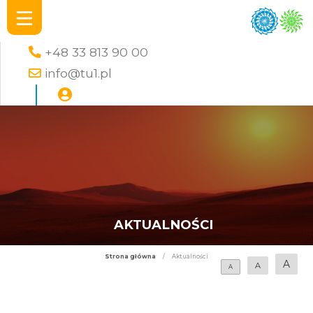
+48 33 813 90 00
info@tu1.pl
AKTUALNOŚCI
Strona główna
/
Aktualności
A
A
A