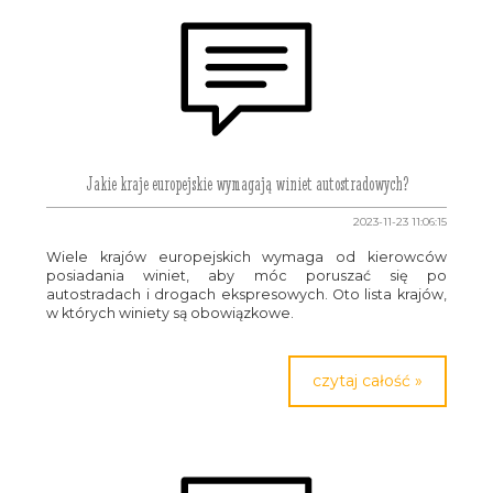
Jakie kraje europejskie wymagają winiet autostradowych?
2023-11-23 11:06:15
Wiele krajów europejskich wymaga od kierowców
posiadania winiet, aby móc poruszać się po
autostradach i drogach ekspresowych. Oto lista krajów,
w których winiety są obowiązkowe.
czytaj całość »