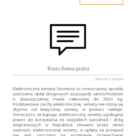
Winieta Słowenia poradnik
2024-01-17 03:42:41
Elektroniczna winieta Słowenia to nowoczesny sposób
uiszczania opłat drogowych za pojazdy samochodowe
o dopuszczalnej masie całkowitej do 3500 kg.
Podstawowe cechy elektronicznej winiety nie różnią się
zbytnio od klasycznej winiety w postaci naklejki.
Oznacza to, że kupując elektroniczną winietę uzyskujesz
prawo do korzystania ze wszystkich autostrad i dróg
ekspresowych w Republice Słowenii przez okres
ważności elektronicznej winiety, a opłata za przejazd
nie jest uiszczana na podstawie przejechanej