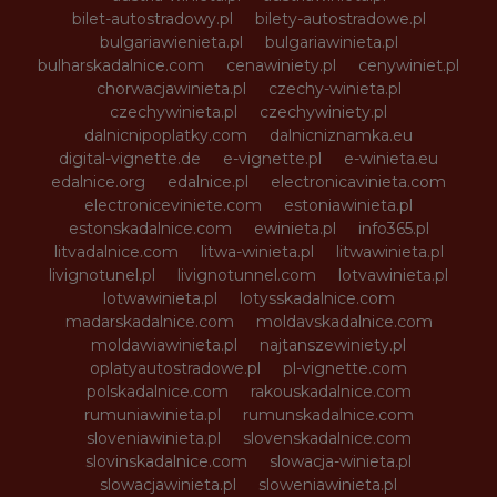
bilet-autostradowy.pl
bilety-autostradowe.pl
bulgariawienieta.pl
bulgariawinieta.pl
bulharskadalnice.com
cenawiniety.pl
cenywiniet.pl
chorwacjawinieta.pl
czechy-winieta.pl
czechywinieta.pl
czechywiniety.pl
dalnicnipoplatky.com
dalnicniznamka.eu
digital-vignette.de
e-vignette.pl
e-winieta.eu
edalnice.org
edalnice.pl
electronicavinieta.com
electroniceviniete.com
estoniawinieta.pl
estonskadalnice.com
ewinieta.pl
info365.pl
litvadalnice.com
litwa-winieta.pl
litwawinieta.pl
livignotunel.pl
livignotunnel.com
lotvawinieta.pl
lotwawinieta.pl
lotysskadalnice.com
madarskadalnice.com
moldavskadalnice.com
moldawiawinieta.pl
najtanszewiniety.pl
oplatyautostradowe.pl
pl-vignette.com
polskadalnice.com
rakouskadalnice.com
rumuniawinieta.pl
rumunskadalnice.com
sloveniawinieta.pl
slovenskadalnice.com
slovinskadalnice.com
slowacja-winieta.pl
slowacjawinieta.pl
sloweniawinieta.pl