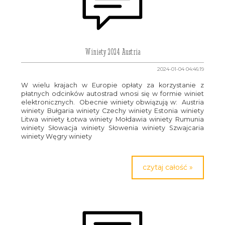
Winiety 2024 Austria
2024-01-04 04:46:19
W wielu krajach w Europie opłaty za korzystanie z
płatnych odcinków autostrad wnosi się w formie winiet
elektronicznych. Obecnie winiety obwiązują w: Austria
winiety Bułgaria winiety Czechy winiety Estonia winiety
Litwa winiety Łotwa winiety Mołdawia winiety Rumunia
winiety Słowacja winiety Słowenia winiety Szwajcaria
winiety Węgry winiety
czytaj całość »