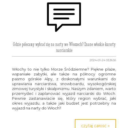
Gdzie polecamy wybrać się na narty we Włoszech? Znane włoskie kurorty
narciarskie
2024-01-24 03:36:56
Włochy to nie tylko Morze Śródziemne? Piękne plaże,
wspaniałe zabytki, ale także na północy ogromne
pasmo górskie Alpy, z doskonałymi warunkami do
uprawiania narciarstwa, snowboardu, wysokogórskiej
zimowej turystyki i skialpinizmu. Naszym zdaniem, warto
przemyśleć i zaplanować wyjazd narciarski do Włoch.
Pewnie zastanawiacie się, który region wybrać, jaki
okres wyjazdu, a także jaki budżet jest potrzebny na
wyjazd na narty do Włoch?
czytaj całość »