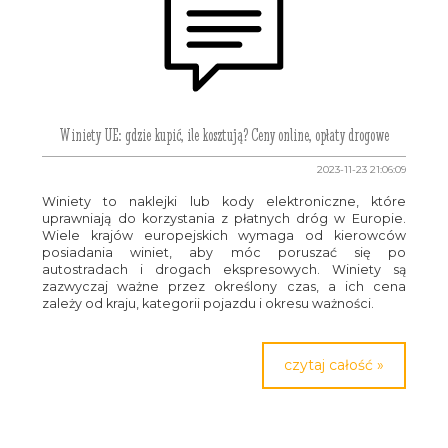
Winiety UE: gdzie kupić, ile kosztują? Ceny online, opłaty drogowe
2023-11-23 21:06:09
Winiety to naklejki lub kody elektroniczne, które
uprawniają do korzystania z płatnych dróg w Europie.
Wiele krajów europejskich wymaga od kierowców
posiadania winiet, aby móc poruszać się po
autostradach i drogach ekspresowych. Winiety są
zazwyczaj ważne przez określony czas, a ich cena
zależy od kraju, kategorii pojazdu i okresu ważności.
czytaj całość »