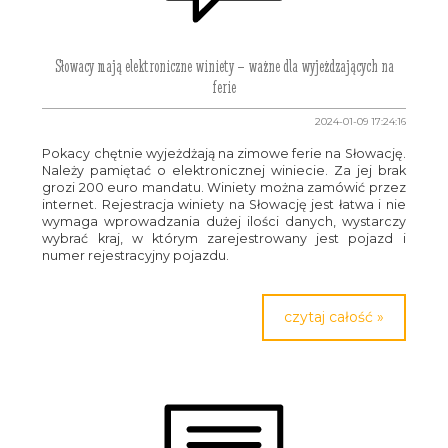
Słowacy mają elektroniczne winiety – ważne dla wyjeżdzających na
ferie
2024-01-09 17:24:16
Pokacy chętnie wyjeżdżają na zimowe ferie na Słowację.
Należy pamiętać o elektronicznej winiecie. Za jej brak
grozi 200 euro mandatu. Winiety można zamówić przez
internet. Rejestracja winiety na Słowację jest łatwa i nie
wymaga wprowadzania dużej ilości danych, wystarczy
wybrać kraj, w którym zarejestrowany jest pojazd i
numer rejestracyjny pojazdu.
czytaj całość »