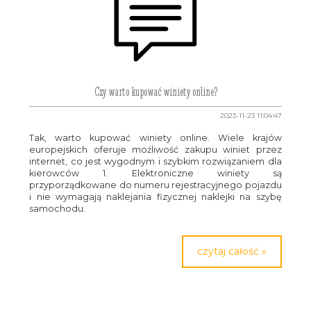
Czy warto kupować winiety online?
2023-11-23 11:04:47
Tak, warto kupować winiety online. Wiele krajów
europejskich oferuje możliwość zakupu winiet przez
internet, co jest wygodnym i szybkim rozwiązaniem dla
kierowców 1. Elektroniczne winiety są
przyporządkowane do numeru rejestracyjnego pojazdu
i nie wymagają naklejania fizycznej naklejki na szybę
samochodu.
czytaj całość »