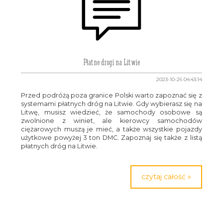
Płatne drogi na Litwie
2023-10-26 04:43:14
Przed podróżą poza granice Polski warto zapoznać się z
systemami płatnych dróg na Litwie. Gdy wybierasz się na
Litwę, musisz wiedzieć, że samochody osobowe są
zwolnione z winiet, ale kierowcy samochodów
ciężarowych muszą je mieć, a także wszystkie pojazdy
użytkowe powyżej 3 ton DMC. Zapoznaj się także z listą
płatnych dróg na Litwie.
czytaj całość »