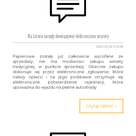
Na Litwie zaczęły obowiązywać elektroniczne winiety
2024-01-03 11:31:28
Papierowe zostały już całkowicie wycofane ze
sprzedaży, nie ma możliwości zakupu winiety
tradycyjnej, w punkcie sprzedaży. Obecnie zakupu
dokonuje się przez elektroniczne zgłoszenie, które
należy opłacić i na jego podstawie otrzymuje się
elektroniczne potwierdzenie rejestracji, które
upoważnia do wjazdu na płatne autostrady.
czytaj całość »