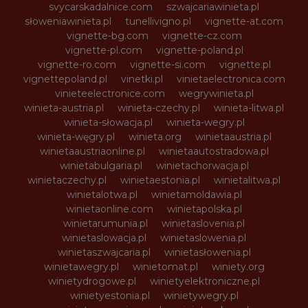
svycarskadalnice.com
szwajcariawinieta.pl
słoweniawinieta.pl
tunellivigno.pl
vignette-at.com
vignette-bg.com
vignette-cz.com
vignette-pl.com
vignette-poland.pl
vignette-ro.com
vignette-si.com
vignette.pl
vignettepoland.pl
vinetki.pl
vinietaelectronica.com
vinieteelectronice.com
wegrywinieta.pl
winieta-austria.pl
winieta-czechy.pl
winieta-litwa.pl
winieta-słowacja.pl
winieta-wegry.pl
winieta-węgry.pl
winieta.org
winietaaustria.pl
winietaaustriaonline.pl
winietaautostradowa.pl
winietabulgaria.pl
winietachorwacja.pl
winietaczechy.pl
winietaestonia.pl
winietalitwa.pl
winietalotwa.pl
winietamoldawia.pl
winietaonline.com
winietapolska.pl
winietarumunia.pl
winietaslovenia.pl
winietaslowacja.pl
winietaslowenia.pl
winietaszwajcaria.pl
winietasłowenia.pl
winietawegry.pl
winietomat.pl
winiety.org
winietydrogowe.pl
winietyelektroniczne.pl
winietyestonia.pl
winietywegry.pl